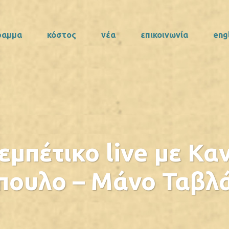
ραμμα
κόστος
νέα
επικοινωνία
eng
μπέτικο live με Κα
ουλο – Μάνο Ταβλ