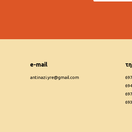
e-mail
τη
antinazi.yre@gmail.com
69
69
697
693