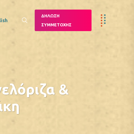
ΔΉΛΩΣΗ
lish
ΣΥΜΜΕΤΟΧΉΣ
νελόριζα &
άκη