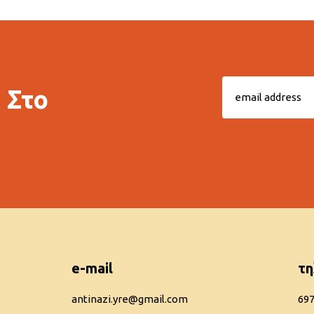
 Στο
e-mail
τη
antinazi.yre@gmail.com
69