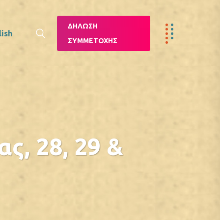
ΔΉΛΩΣΗ
lish
ΣΥΜΜΕΤΟΧΉΣ
ς, 28, 29 &