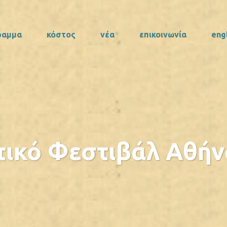
ραμμα
κόστος
νέα
επικοινωνία
eng
τικό Φεστιβάλ Αθήνα