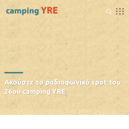
Ακούστε το ραδιοφωνικό spot του
26ου camping YRE