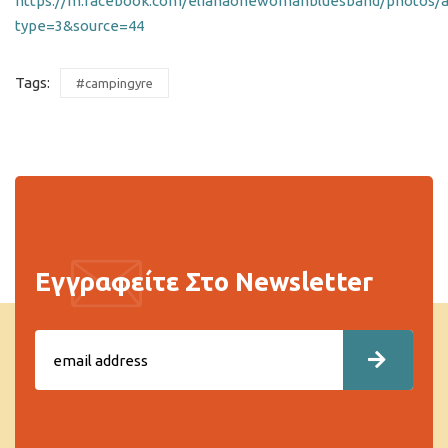
https://m.facebook.com/elianaonewomanbluesband/photos/a
type=3&source=44
Tags:
#campingyre
Εγγραφείτε Στο Newsletter