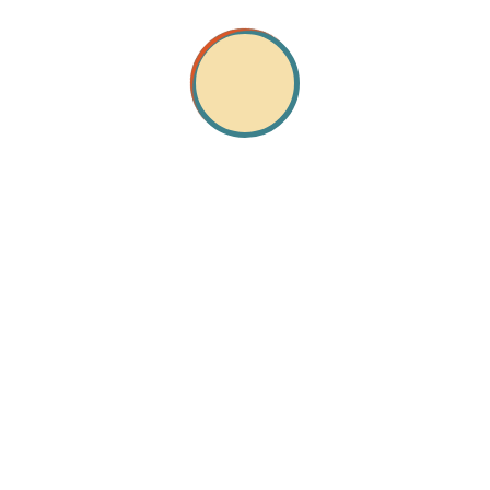
32o Camping – 2025
33o camping – 2026
Branding
Digital Marketing
E-commerce
Graphic Design
Party
Uncategorized
Αντιρατσιστικά Φεστιβάλ